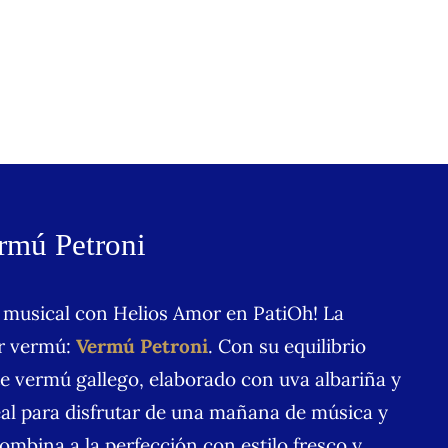
rmú Petroni
 musical con Helios Amor en PatiOh! La
or vermú:
Vermú Petroni
. Con su equilibrio
te vermú gallego, elaborado con uva albariña y
al para disfrutar de una mañana de música y
ombina a la perfección con estilo fresco y