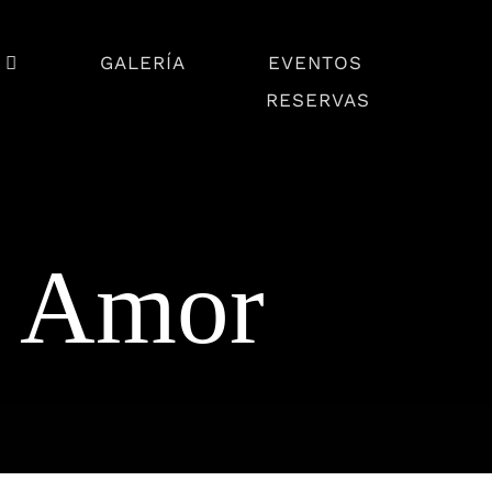
GALERÍA
EVENTOS
RESERVAS
ra
Menú del Día
s Amor
Disfruta De Nuestro
Menú Diario
 para
pañía