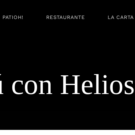
PATIOH!
RESTAURANTE
LA CARTA
Comida
Menús pa
Grupos
 con Helio
iones, Ensaladas,
urguesas, Parrilla,
Deliciosos menús
Postres…
disfrutar en com