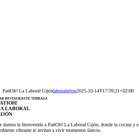
PatiOh! La Laboral Gijón
laboralgijon
2025-10-14T17:59:21+02:00
AR RESTAURANTE TERRAZA
ATI
OH!
LA LABORAL
GIJÓN
e damos la bienvenida a PatiOh! La Laboral Gijón, donde la cocina y e
mbiente vibrante te invitan a vivir momentos únicos.