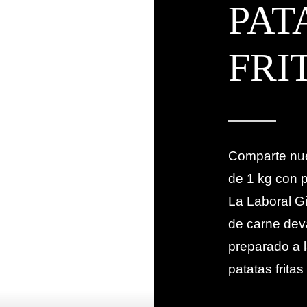
PAT
FRI
Comparte nues
de 1 kg con p
La Laboral Gi
de carne dev
preparado a l
patatas fritas