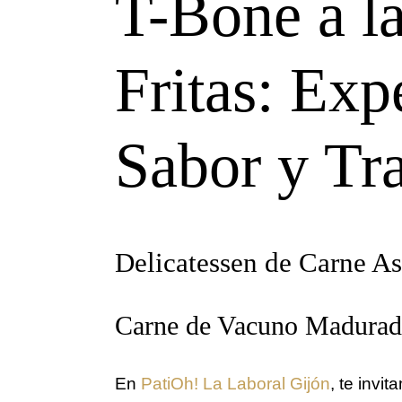
T-Bone a la
Fritas: Ex
Sabor y Tr
Delicatessen de Carne As
Carne de Vacuno Madurad
En
PatiOh! La Laboral Gijón
, te invi