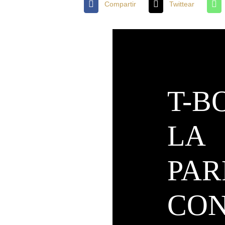
Compartir
Twittear
T-B
LA
PAR
CO