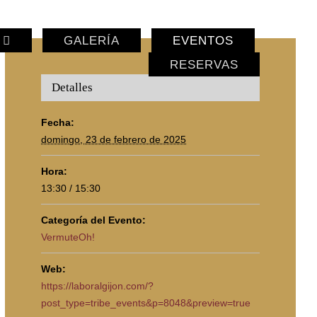
GALERÍA
EVENTOS
RESERVAS
Detalles
Fecha:
domingo, 23 de febrero de 2025
Hora:
13:30 / 15:30
Categoría del Evento:
VermuteOh!
Web:
https://laboralgijon.com/?
post_type=tribe_events&p=8048&preview=true