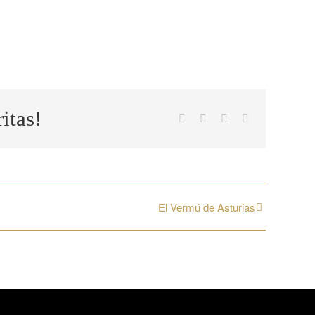
itas!
Facebook
X
WhatsApp
Correo
electrónico
El Vermú de Asturias