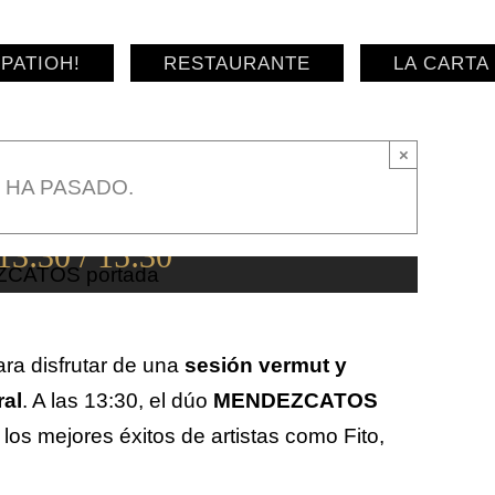
PATIOH!
RESTAURANTE
LA CARTA
×
 HA PASADO.
13:30
/
15:30
ara disfrutar de una
sesión vermut y
ral
. A las 13:30, el dúo
MENDEZCATOS
los mejores éxitos de artistas como Fito,