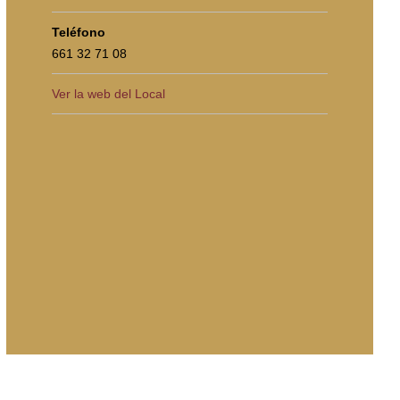
Teléfono
661 32 71 08
Ver la web del Local