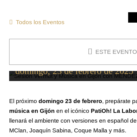
Saltar
al
Todos los Eventos
contenido
ESTE EVENTO
Vermut y música Gijón
domingo, 23 de febrero de 2025 
El próximo
domingo 23 de febrero
, prepárate p
música en Gijón
en el icónico
PatiOh! La Labo
llenará el ambiente con versiones en español de 
MClan, Joaquín Sabina, Coque Malla y más.