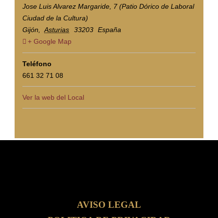
Jose Luis Alvarez Margaride, 7 (Patio Dórico de Laboral
Ciudad de la Cultura)
Gijón
,
Asturias
33203
España
+ Google Map
Teléfono
661 32 71 08
Ver la web del Local
AVISO LEGAL