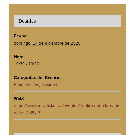
Detalles
Fecha:
domingo, 14 de diciembre de 2025
Hora:
10:30 / 19:30
Categorías del Evento:
Espectáculos
,
Navidad
Web:
https://www.enterticket.es/eventos/la-aldea-de-claus-en-
patioh-269779