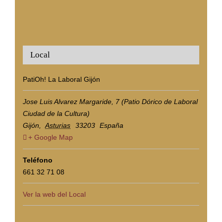
Local
PatiOh! La Laboral Gijón
Jose Luis Alvarez Margaride, 7 (Patio Dórico de Laboral
Ciudad de la Cultura)
Gijón
,
Asturias
33203
España
+ Google Map
Teléfono
661 32 71 08
Ver la web del Local