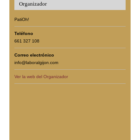
Organizador
PatiOh!
Teléfono
661 327 108
Correo electrónico
info@laboralgijon.com
Ver la web del Organizador